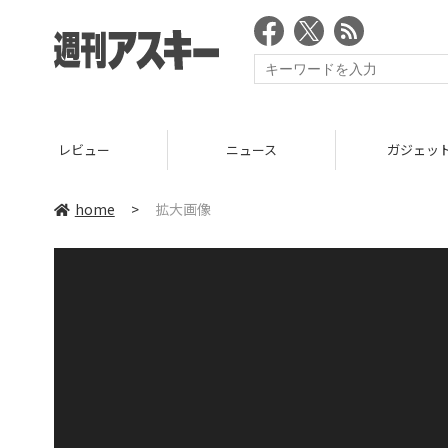
レビュー
ニュース
ガジェッ
home
>
拡大画像