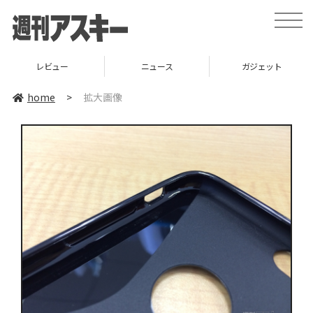
toggle
naviga
レビュー
ニュース
ガジェット
home
>
拡大画像