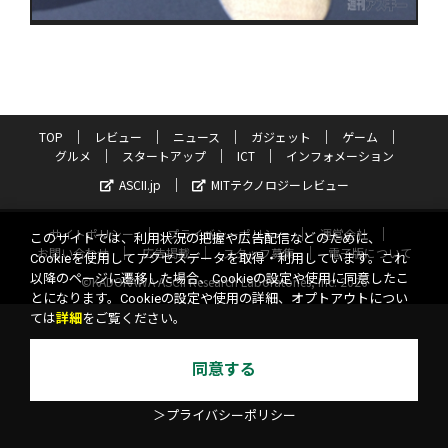
TOP
レビュー
ニュース
ガジェット
ゲーム
グルメ
スタートアップ
ICT
インフォメーション
ASCII.jp
MITテクノロジーレビュー
サイトポリシー
プライバシーポリシー
運営会社
このサイトでは、利用状況の把握や広告配信などのために、
お問い合わせ
広告掲載
スタッフ募集
電子版について
Cookieを使用してアクセスデータを取得・利用しています。これ
以降のページに遷移した場合、Cookieの設定や使用に同意したこ
©KADOKAWA ASCII Research Laboratories, Inc. 2026
とになります。Cookieの設定や使用の詳細、オプトアウトについ
ては
詳細
をご覧ください。
同意する
＞プライバシーポリシー