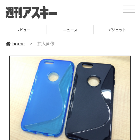
toggle
naviga
レビュー
ニュース
ガジェット
home
>
拡大画像