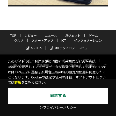
TOP
レビュー
ニュース
ガジェット
ゲーム
グルメ
スタートアップ
ICT
インフォメーション
ASCII.jp
MITテクノロジーレビュー
サイトポリシー
プライバシーポリシー
運営会社
このサイトでは、利用状況の把握や広告配信などのために、
お問い合わせ
広告掲載
スタッフ募集
電子版について
Cookieを使用してアクセスデータを取得・利用しています。これ
以降のページに遷移した場合、Cookieの設定や使用に同意したこ
©KADOKAWA ASCII Research Laboratories, Inc. 2026
とになります。Cookieの設定や使用の詳細、オプトアウトについ
ては
詳細
をご覧ください。
同意する
＞プライバシーポリシー