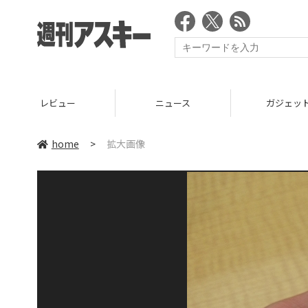
レビュー
ニュース
ガジェッ
home
>
拡大画像