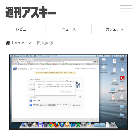
toggle
naviga
レビュー
ニュース
ガジェット
home
>
拡大画像