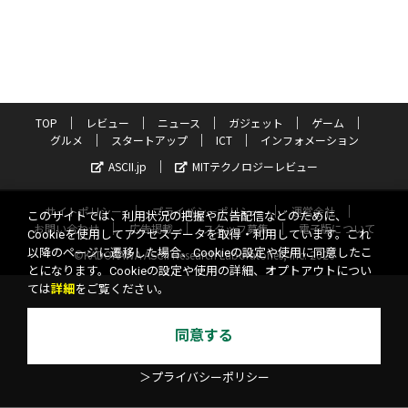
TOP
レビュー
ニュース
ガジェット
ゲーム
グルメ
スタートアップ
ICT
インフォメーション
ASCII.jp
MITテクノロジーレビュー
サイトポリシー
プライバシーポリシー
運営会社
このサイトでは、利用状況の把握や広告配信などのために、
お問い合わせ
広告掲載
スタッフ募集
電子版について
Cookieを使用してアクセスデータを取得・利用しています。これ
以降のページに遷移した場合、Cookieの設定や使用に同意したこ
©KADOKAWA ASCII Research Laboratories, Inc. 2026
とになります。Cookieの設定や使用の詳細、オプトアウトについ
ては
詳細
をご覧ください。
同意する
＞プライバシーポリシー