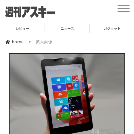
toggle
naviga
レビュー
ニュース
ガジェット
home
>
拡大画像