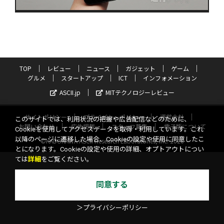
TOP
レビュー
ニュース
ガジェット
ゲーム
グルメ
スタートアップ
ICT
インフォメーション
ASCII.jp
MITテクノロジーレビュー
サイトポリシー
プライバシーポリシー
運営会社
このサイトでは、利用状況の把握や広告配信などのために、
お問い合わせ
広告掲載
スタッフ募集
電子版について
Cookieを使用してアクセスデータを取得・利用しています。これ
以降のページに遷移した場合、Cookieの設定や使用に同意したこ
©KADOKAWA ASCII Research Laboratories, Inc. 2026
とになります。Cookieの設定や使用の詳細、オプトアウトについ
ては
詳細
をご覧ください。
同意する
＞プライバシーポリシー