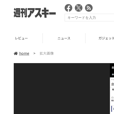
レビュー
ニュース
ガジェッ
home
>
拡大画像