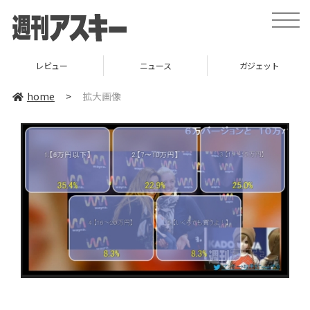
toggle
naviga
レビュー
ニュース
ガジェット
home
>
拡大画像