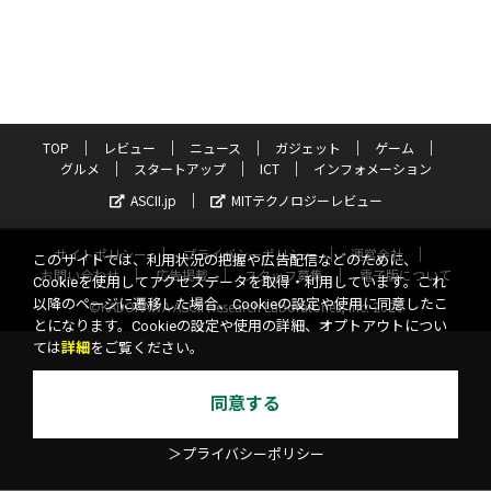
TOP
レビュー
ニュース
ガジェット
ゲーム
グルメ
スタートアップ
ICT
インフォメーション
ASCII.jp
MITテクノロジーレビュー
サイトポリシー
プライバシーポリシー
運営会社
このサイトでは、利用状況の把握や広告配信などのために、
お問い合わせ
広告掲載
スタッフ募集
電子版について
Cookieを使用してアクセスデータを取得・利用しています。これ
以降のページに遷移した場合、Cookieの設定や使用に同意したこ
©KADOKAWA ASCII Research Laboratories, Inc. 2026
とになります。Cookieの設定や使用の詳細、オプトアウトについ
ては
詳細
をご覧ください。
同意する
＞プライバシーポリシー