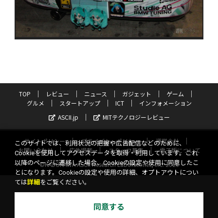
TOP
レビュー
ニュース
ガジェット
ゲーム
グルメ
スタートアップ
ICT
インフォメーション
ASCII.jp
MITテクノロジーレビュー
サイトポリシー
プライバシーポリシー
運営会社
このサイトでは、利用状況の把握や広告配信などのために、
お問い合わせ
広告掲載
スタッフ募集
電子版について
Cookieを使用してアクセスデータを取得・利用しています。これ
以降のページに遷移した場合、Cookieの設定や使用に同意したこ
©KADOKAWA ASCII Research Laboratories, Inc. 2026
とになります。Cookieの設定や使用の詳細、オプトアウトについ
ては
詳細
をご覧ください。
同意する