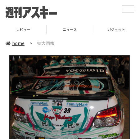
toggle
naviga
レビュー
ニュース
ガジェット
home
>
拡大画像