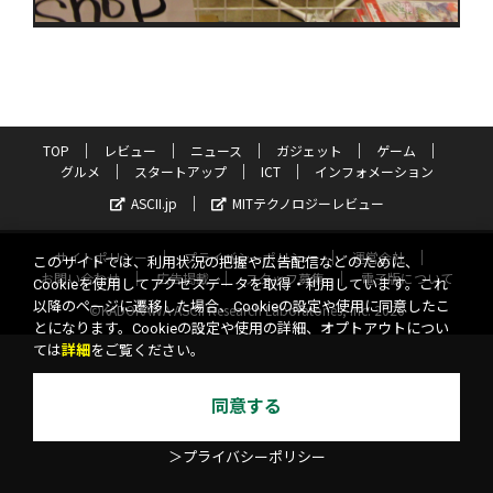
TOP
レビュー
ニュース
ガジェット
ゲーム
グルメ
スタートアップ
ICT
インフォメーション
ASCII.jp
MITテクノロジーレビュー
サイトポリシー
プライバシーポリシー
運営会社
このサイトでは、利用状況の把握や広告配信などのために、
お問い合わせ
広告掲載
スタッフ募集
電子版について
Cookieを使用してアクセスデータを取得・利用しています。これ
以降のページに遷移した場合、Cookieの設定や使用に同意したこ
©KADOKAWA ASCII Research Laboratories, Inc. 2026
とになります。Cookieの設定や使用の詳細、オプトアウトについ
ては
詳細
をご覧ください。
同意する
＞プライバシーポリシー