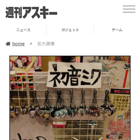
toggle
naviga
ニュース
ガジェット
ゲーム
home
>
拡大画像