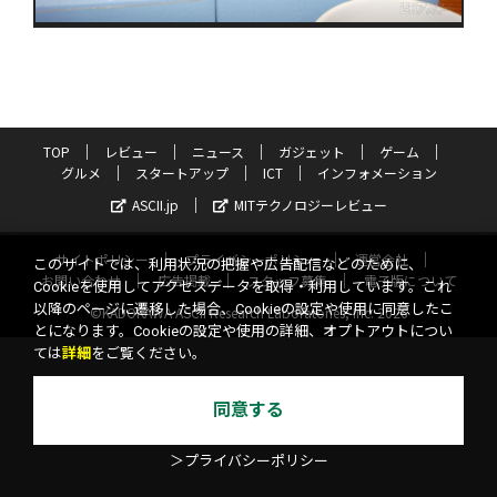
TOP
レビュー
ニュース
ガジェット
ゲーム
グルメ
スタートアップ
ICT
インフォメーション
ASCII.jp
MITテクノロジーレビュー
サイトポリシー
プライバシーポリシー
運営会社
このサイトでは、利用状況の把握や広告配信などのために、
お問い合わせ
広告掲載
スタッフ募集
電子版について
Cookieを使用してアクセスデータを取得・利用しています。これ
以降のページに遷移した場合、Cookieの設定や使用に同意したこ
©KADOKAWA ASCII Research Laboratories, Inc. 2026
とになります。Cookieの設定や使用の詳細、オプトアウトについ
ては
詳細
をご覧ください。
同意する
＞プライバシーポリシー