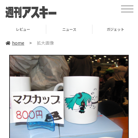
toggle
naviga
レビュー
ニュース
ガジェット
home
>
拡大画像