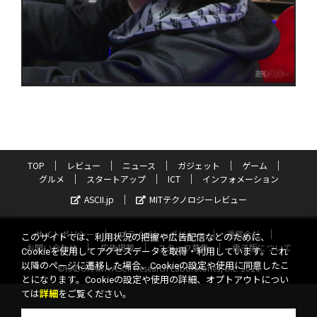
TOP
レビュー
ニュース
ガジェット
ゲーム
グルメ
スタートアップ
ICT
インフォメーション
ASCII.jp
MITテクノロジーレビュー
サイトポリシー
プライバシーポリシー
運営会社
このサイトでは、利用状況の把握や広告配信などのために、
お問い合わせ
広告掲載
スタッフ募集
電子版について
Cookieを使用してアクセスデータを取得・利用しています。これ
以降のページに遷移した場合、Cookieの設定や使用に同意したこ
©KADOKAWA ASCII Research Laboratories, Inc. 2026
とになります。Cookieの設定や使用の詳細、オプトアウトについ
ては
詳細
をご覧ください。