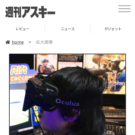
toggle
naviga
レビュー
ニュース
ガジェット
home
>
拡大画像