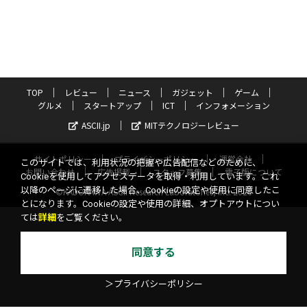
TOP
レビュー
ニュース
ガジェット
ゲーム
グルメ
スタートアップ
ICT
インフォメーション
ASCII.jp
MITテクノロジーレビュー
サイトポリシー
プライバシーポリシー
運営会社
このサイトでは、利用状況の把握や広告配信などのために、
お問い合わせ
広告掲載
スタッフ募集
電子版について
Cookieを使用してアクセスデータを取得・利用しています。これ
以降のページに遷移した場合、Cookieの設定や使用に同意したこ
©KADOKAWA ASCII Research Laboratories, Inc. 2026
とになります。Cookieの設定や使用の詳細、オプトアウトについ
ては
詳細
をご覧ください。
同意する
＞プライバシーポリシー