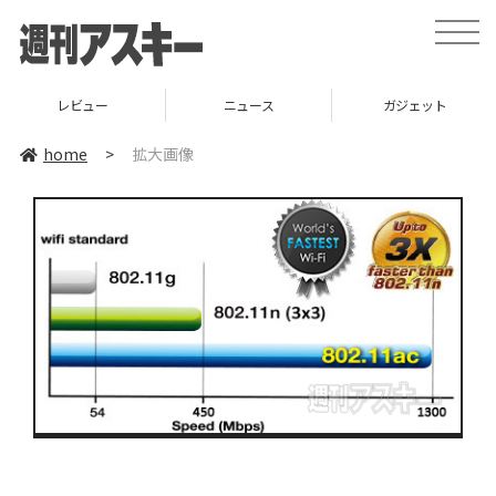
toggle
naviga
レビュー
ニュース
ガジェット
home
>
拡大画像