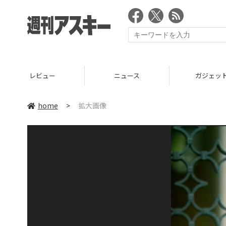
レビュー
ニュース
ガジェッ
home
>
拡大画像