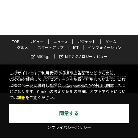
TOP
レビュー
ニュース
ガジェット
ゲーム
グルメ
スタートアップ
ICT
インフォメーション
ASCII.jp
MITテクノロジーレビュー
サイトポリシー
プライバシーポリシー
運営会社
このサイトでは、利用状況の把握や広告配信などのために、
お問い合わせ
広告掲載
スタッフ募集
電子版について
Cookieを使用してアクセスデータを取得・利用しています。これ
以降のページに遷移した場合、Cookieの設定や使用に同意したこ
©KADOKAWA ASCII Research Laboratories, Inc. 2026
とになります。Cookieの設定や使用の詳細、オプトアウトについ
ては
詳細
をご覧ください。
同意する
＞プライバシーポリシー