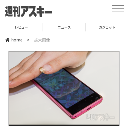
toggle
naviga
レビュー
ニュース
ガジェット
home
>
拡大画像