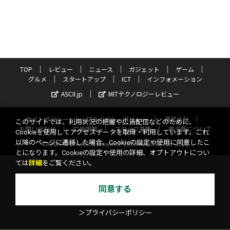
TOP
レビュー
ニュース
ガジェット
ゲーム
グルメ
スタートアップ
ICT
インフォメーション
ASCII.jp
MITテクノロジーレビュー
サイトポリシー
プライバシーポリシー
運営会社
このサイトでは、利用状況の把握や広告配信などのために、
お問い合わせ
広告掲載
スタッフ募集
電子版について
Cookieを使用してアクセスデータを取得・利用しています。これ
以降のページに遷移した場合、Cookieの設定や使用に同意したこ
©KADOKAWA ASCII Research Laboratories, Inc. 2026
とになります。Cookieの設定や使用の詳細、オプトアウトについ
ては
詳細
をご覧ください。
同意する
＞プライバシーポリシー