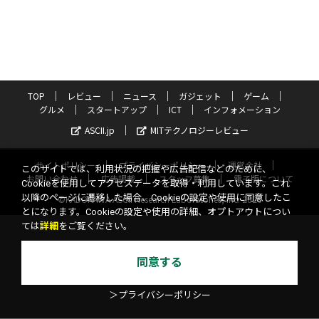
TOP
レビュー
ニュース
ガジェット
ゲーム
グルメ
スタートアップ
ICT
インフォメーション
ASCII.jp
MITテクノロジーレビュー
サイトポリシー
プライバシーポリシー
運営会社
このサイトでは、利用状況の把握や広告配信などのために、
お問い合わせ
広告掲載
スタッフ募集
電子版について
Cookieを使用してアクセスデータを取得・利用しています。これ
以降のページに遷移した場合、Cookieの設定や使用に同意したこ
©KADOKAWA ASCII Research Laboratories, Inc. 2026
とになります。Cookieの設定や使用の詳細、オプトアウトについ
ては
詳細
をご覧ください。
同意する
＞プライバシーポリシー