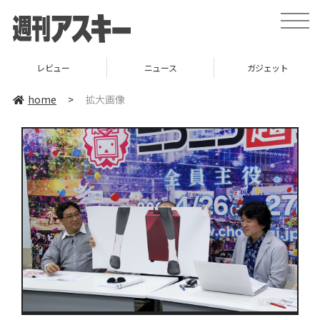
toggle
naviga
レビュー
ニュース
ガジェット
home
>
拡大画像