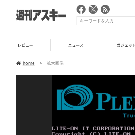
レビュー
ニュース
ガジェッ
home
>
拡大画像