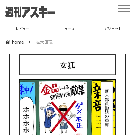
toggle
naviga
レビュー
ニュース
ガジェット
home
>
拡大画像