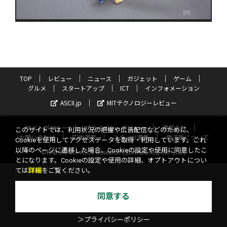
TOP
レビュー
ニュース
ガジェット
ゲーム
グルメ
スタートアップ
ICT
インフォメーション
ASCII.jp
MITテクノロジーレビュー
サイトポリシー
プライバシーポリシー
運営会社
このサイトでは、利用状況の把握や広告配信などのために、
お問い合わせ
広告掲載
スタッフ募集
電子版について
Cookieを使用してアクセスデータを取得・利用しています。これ
以降のページに遷移した場合、Cookieの設定や使用に同意したこ
©KADOKAWA ASCII Research Laboratories, Inc. 2026
とになります。Cookieの設定や使用の詳細、オプトアウトについ
ては
詳細
をご覧ください。
同意する
＞プライバシーポリシー