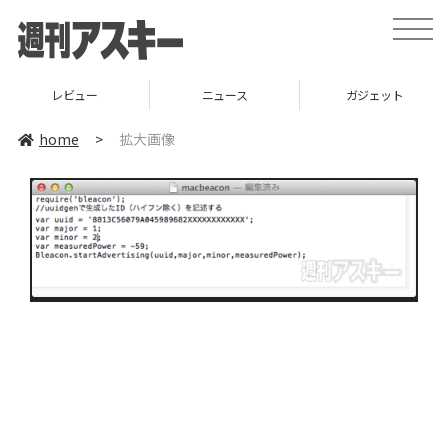
toggle
naviga
レビュー
ニュース
ガジェット
home
>
拡大画像