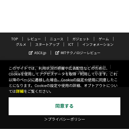
TOP
レビュー
ニュース
ガジェット
ゲーム
グルメ
スタートアップ
ICT
インフォメーション
ASCII.jp
MITテクノロジーレビュー
サイトポリシー
プライバシーポリシー
運営会社
このサイトでは、利用状況の把握や広告配信などのために、
お問い合わせ
広告掲載
スタッフ募集
電子版について
Cookieを使用してアクセスデータを取得・利用しています。これ
以降のページに遷移した場合、Cookieの設定や使用に同意したこ
©KADOKAWA ASCII Research Laboratories, Inc. 2026
とになります。Cookieの設定や使用の詳細、オプトアウトについ
ては
詳細
をご覧ください。
同意する
＞プライバシーポリシー