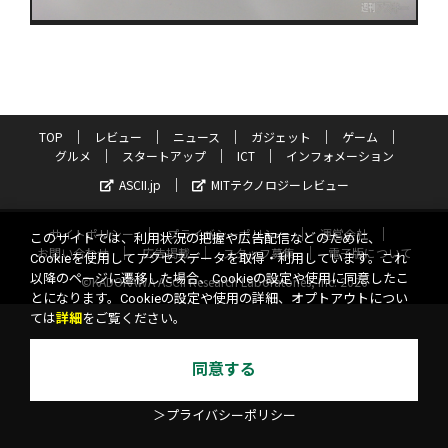
TOP
レビュー
ニュース
ガジェット
ゲーム
グルメ
スタートアップ
ICT
インフォメーション
ASCII.jp
MITテクノロジーレビュー
サイトポリシー
プライバシーポリシー
運営会社
このサイトでは、利用状況の把握や広告配信などのために、
お問い合わせ
広告掲載
スタッフ募集
電子版について
Cookieを使用してアクセスデータを取得・利用しています。これ
以降のページに遷移した場合、Cookieの設定や使用に同意したこ
©KADOKAWA ASCII Research Laboratories, Inc. 2026
とになります。Cookieの設定や使用の詳細、オプトアウトについ
ては
詳細
をご覧ください。
同意する
＞プライバシーポリシー