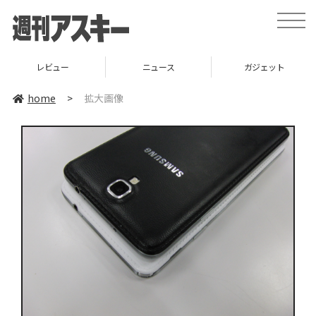
toggle
naviga
レビュー
ニュース
ガジェット
home
>
拡大画像