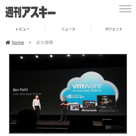
toggle
naviga
レビュー
ニュース
ガジェット
home
>
拡大画像