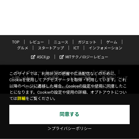
TOP
レビュー
ニュース
ガジェット
ゲーム
グルメ
スタートアップ
ICT
インフォメーション
ASCII.jp
MITテクノロジーレビュー
サイトポリシー
プライバシーポリシー
運営会社
このサイトでは、利用状況の把握や広告配信などのために、
お問い合わせ
広告掲載
スタッフ募集
電子版について
Cookieを使用してアクセスデータを取得・利用しています。これ
以降のページに遷移した場合、Cookieの設定や使用に同意したこ
©KADOKAWA ASCII Research Laboratories, Inc. 2026
とになります。Cookieの設定や使用の詳細、オプトアウトについ
ては
詳細
をご覧ください。
同意する
＞プライバシーポリシー