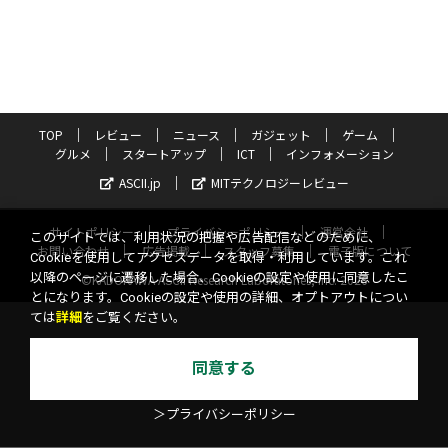
TOP
レビュー
ニュース
ガジェット
ゲーム
グルメ
スタートアップ
ICT
インフォメーション
ASCII.jp
MITテクノロジーレビュー
サイトポリシー
プライバシーポリシー
運営会社
このサイトでは、利用状況の把握や広告配信などのために、
お問い合わせ
広告掲載
スタッフ募集
電子版について
Cookieを使用してアクセスデータを取得・利用しています。これ
以降のページに遷移した場合、Cookieの設定や使用に同意したこ
©KADOKAWA ASCII Research Laboratories, Inc. 2026
とになります。Cookieの設定や使用の詳細、オプトアウトについ
ては
詳細
をご覧ください。
同意する
＞プライバシーポリシー