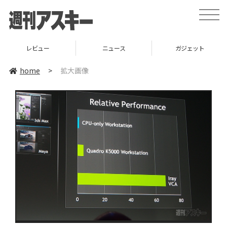
toggle
naviga
レビュー
ニュース
ガジェット
home
>
拡大画像