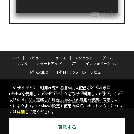
TOP
レビュー
ニュース
ガジェット
ゲーム
グルメ
スタートアップ
ICT
インフォメーション
ASCII.jp
MITテクノロジーレビュー
サイトポリシー
プライバシーポリシー
運営会社
このサイトでは、利用状況の把握や広告配信などのために、
お問い合わせ
広告掲載
スタッフ募集
電子版について
Cookieを使用してアクセスデータを取得・利用しています。これ
以降のページに遷移した場合、Cookieの設定や使用に同意したこ
©KADOKAWA ASCII Research Laboratories, Inc. 2026
とになります。Cookieの設定や使用の詳細、オプトアウトについ
ては
詳細
をご覧ください。
同意する