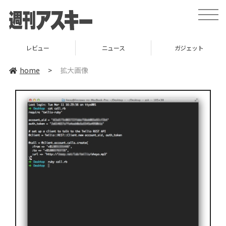
toggle
naviga
レビュー
ニュース
ガジェット
home
>
拡大画像