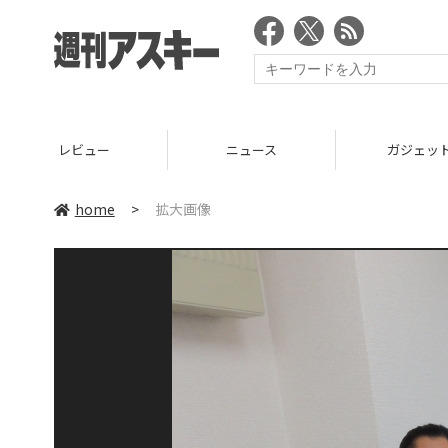
レビュー
ニュース
ガジェッ
home
>
拡大画像