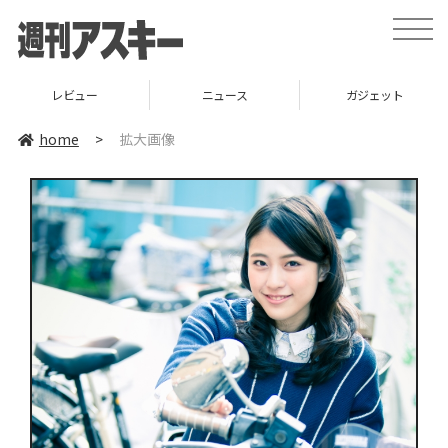
toggle
naviga
レビュー
ニュース
ガジェット
home
>
拡大画像