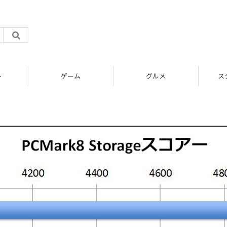
ト
ゲーム
グルメ
ス