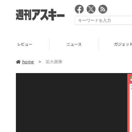
レビュー
ニュース
ガジェッ
home
>
拡大画像