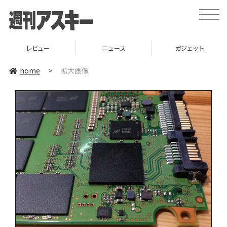
toggle
naviga
レビュー
ニュース
ガジェット
home
>
拡大画像