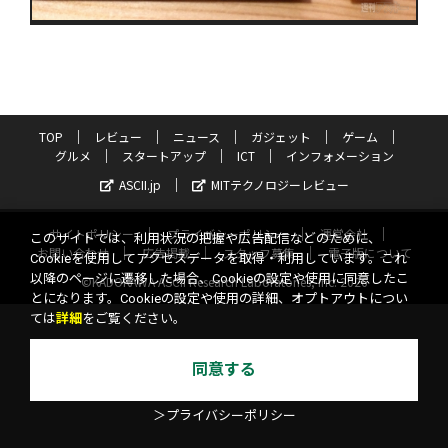
TOP
レビュー
ニュース
ガジェット
ゲーム
グルメ
スタートアップ
ICT
インフォメーション
ASCII.jp
MITテクノロジーレビュー
サイトポリシー
プライバシーポリシー
運営会社
このサイトでは、利用状況の把握や広告配信などのために、
お問い合わせ
広告掲載
スタッフ募集
電子版について
Cookieを使用してアクセスデータを取得・利用しています。これ
以降のページに遷移した場合、Cookieの設定や使用に同意したこ
©KADOKAWA ASCII Research Laboratories, Inc. 2026
とになります。Cookieの設定や使用の詳細、オプトアウトについ
ては
詳細
をご覧ください。
同意する
＞プライバシーポリシー