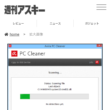
toggle
naviga
レビュー
ニュース
ガジェット
home
>
拡大画像