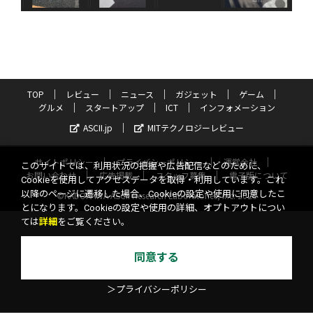
TOP
レビュー
ニュース
ガジェット
ゲーム
グルメ
スタートアップ
ICT
インフォメーション
ASCII.jp
MITテクノロジーレビュー
サイトポリシー
プライバシーポリシー
運営会社
このサイトでは、利用状況の把握や広告配信などのために、
お問い合わせ
広告掲載
スタッフ募集
電子版について
Cookieを使用してアクセスデータを取得・利用しています。これ
以降のページに遷移した場合、Cookieの設定や使用に同意したこ
©KADOKAWA ASCII Research Laboratories, Inc. 2026
とになります。Cookieの設定や使用の詳細、オプトアウトについ
ては
詳細
をご覧ください。
同意する
＞プライバシーポリシー