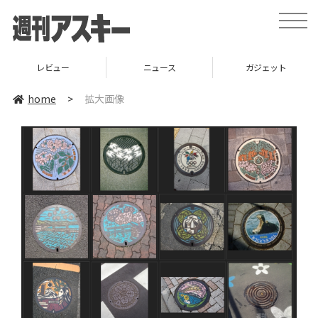
toggle
naviga
レビュー
ニュース
ガジェット
home
>
拡大画像