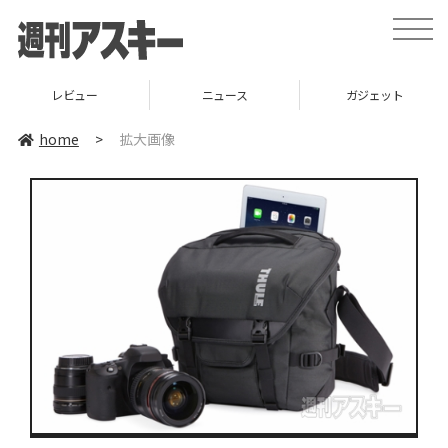
toggle
naviga
レビュー
ニュース
ガジェット
home
>
拡大画像