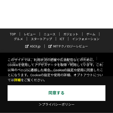
TOP
レビュー
ニュース
ガジェット
ゲーム
グルメ
スタートアップ
ICT
インフォメーション
ASCII.jp
MITテクノロジーレビュー
サイトポリシー
プライバシーポリシー
運営会社
このサイトでは、利用状況の把握や広告配信などのために、
お問い合わせ
広告掲載
スタッフ募集
電子版について
Cookieを使用してアクセスデータを取得・利用しています。これ
以降のページに遷移した場合、Cookieの設定や使用に同意したこ
©KADOKAWA ASCII Research Laboratories, Inc. 2026
とになります。Cookieの設定や使用の詳細、オプトアウトについ
ては
詳細
をご覧ください。
同意する
＞プライバシーポリシー