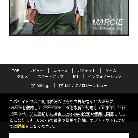
TOP
レビュー
ニュース
ガジェット
ゲーム
グルメ
スタートアップ
ICT
インフォメーション
ASCII.jp
MITテクノロジーレビュー
サイトポリシー
プライバシーポリシー
運営会社
このサイトでは、利用状況の把握や広告配信などのために、
お問い合わせ
広告掲載
スタッフ募集
電子版について
Cookieを使用してアクセスデータを取得・利用しています。これ
以降のページに遷移した場合、Cookieの設定や使用に同意したこ
©KADOKAWA ASCII Research Laboratories, Inc. 2026
とになります。Cookieの設定や使用の詳細、オプトアウトについ
ては
詳細
をご覧ください。