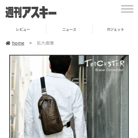
toggle
naviga
レビュー
ニュース
ガジェット
home
>
拡大画像