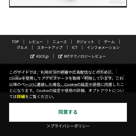
TOP
レビュー
ニュース
ガジェット
ゲーム
グルメ
スタートアップ
ICT
インフォメーション
ASCII.jp
MITテクノロジーレビュー
サイトポリシー
プライバシーポリシー
運営会社
このサイトでは、利用状況の把握や広告配信などのために、
お問い合わせ
広告掲載
スタッフ募集
電子版について
Cookieを使用してアクセスデータを取得・利用しています。これ
以降のページに遷移した場合、Cookieの設定や使用に同意したこ
©KADOKAWA ASCII Research Laboratories, Inc. 2026
とになります。Cookieの設定や使用の詳細、オプトアウトについ
ては
詳細
をご覧ください。
同意する
＞プライバシーポリシー