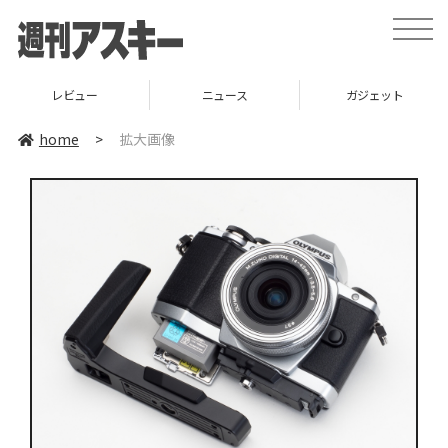
toggle
naviga
レビュー
ニュース
ガジェット
home
>
拡大画像