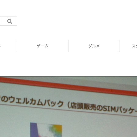
ト
ゲーム
グルメ
ス