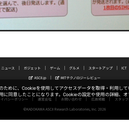
ニュース
ガジェット
ゲーム
グルメ
スタートアップ
ICT
ASCII.jp
MITテクノロジーレビュー
ために、Cookieを使用してアクセスデータを取得・利用して
使用に同意したことになります。Cookieの設定や使用の詳細、
ライバシーポリシー
運営会社
お問い合わせ
広告掲載
スタッフ
©KADOKAWA ASCII Research Laboratories, Inc. 2026