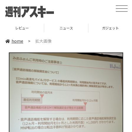
toggle
naviga
レビュー
ニュース
ガジェット
home
>
拡大画像