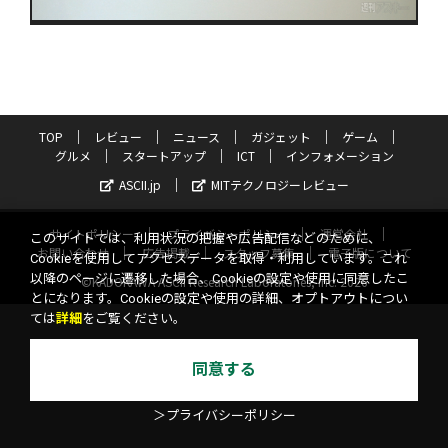
TOP
レビュー
ニュース
ガジェット
ゲーム
グルメ
スタートアップ
ICT
インフォメーション
ASCII.jp
MITテクノロジーレビュー
サイトポリシー
プライバシーポリシー
運営会社
このサイトでは、利用状況の把握や広告配信などのために、
お問い合わせ
広告掲載
スタッフ募集
電子版について
Cookieを使用してアクセスデータを取得・利用しています。これ
以降のページに遷移した場合、Cookieの設定や使用に同意したこ
©KADOKAWA ASCII Research Laboratories, Inc. 2026
とになります。Cookieの設定や使用の詳細、オプトアウトについ
ては
詳細
をご覧ください。
同意する
＞プライバシーポリシー