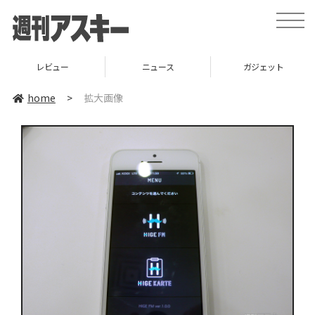
toggle
naviga
レビュー
ニュース
ガジェット
home
>
拡大画像