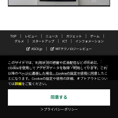
TOP
レビュー
ニュース
ガジェット
ゲーム
グルメ
スタートアップ
ICT
インフォメーション
ASCII.jp
MITテクノロジーレビュー
サイトポリシー
プライバシーポリシー
運営会社
このサイトでは、利用状況の把握や広告配信などのために、
お問い合わせ
広告掲載
スタッフ募集
電子版について
Cookieを使用してアクセスデータを取得・利用しています。これ
以降のページに遷移した場合、Cookieの設定や使用に同意したこ
©KADOKAWA ASCII Research Laboratories, Inc. 2026
とになります。Cookieの設定や使用の詳細、オプトアウトについ
ては
詳細
をご覧ください。
同意する
＞プライバシーポリシー