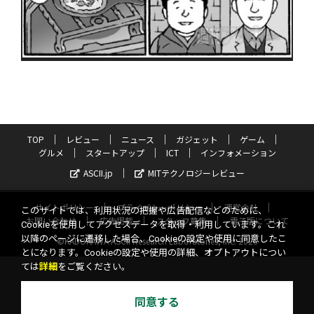
TOP
レビュー
ニュース
ガジェット
ゲーム
グルメ
スタートアップ
ICT
インフォメーション
ASCII.jp
MITテクノロジーレビュー
サイトポリシー
プライバシーポリシー
運営会社
このサイトでは、利用状況の把握や広告配信などのために、
お問い合わせ
広告掲載
スタッフ募集
電子版について
Cookieを使用してアクセスデータを取得・利用しています。これ
以降のページに遷移した場合、Cookieの設定や使用に同意したこ
©KADOKAWA ASCII Research Laboratories, Inc. 2026
とになります。Cookieの設定や使用の詳細、オプトアウトについ
ては
詳細
をご覧ください。
同意する