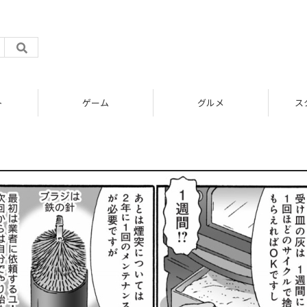
ト
ゲーム
グルメ
ス