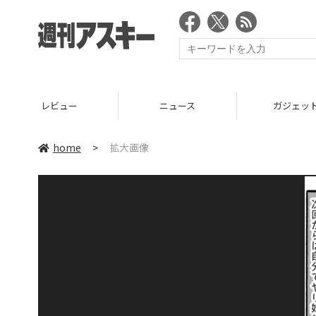
レビュー
ニュース
ガジェッ
home
>
拡大画像