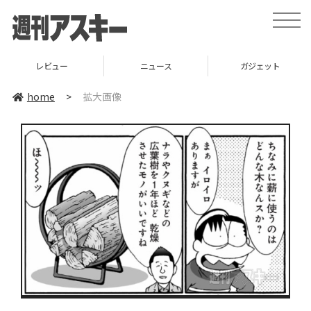
toggle
naviga
レビュー
ニュース
ガジェット
home
>
拡大画像