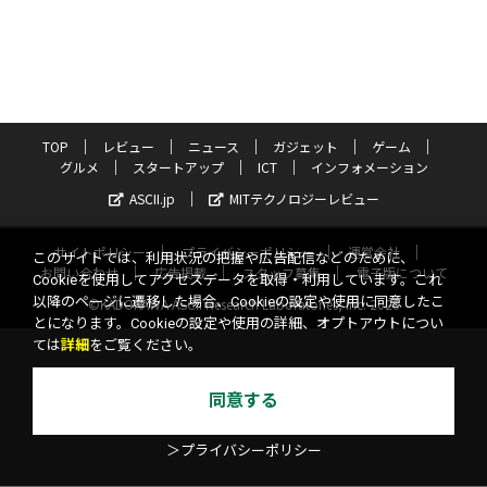
TOP
レビュー
ニュース
ガジェット
ゲーム
グルメ
スタートアップ
ICT
インフォメーション
ASCII.jp
MITテクノロジーレビュー
サイトポリシー
プライバシーポリシー
運営会社
このサイトでは、利用状況の把握や広告配信などのために、
お問い合わせ
広告掲載
スタッフ募集
電子版について
Cookieを使用してアクセスデータを取得・利用しています。これ
以降のページに遷移した場合、Cookieの設定や使用に同意したこ
©KADOKAWA ASCII Research Laboratories, Inc. 2026
とになります。Cookieの設定や使用の詳細、オプトアウトについ
ては
詳細
をご覧ください。
同意する
＞プライバシーポリシー