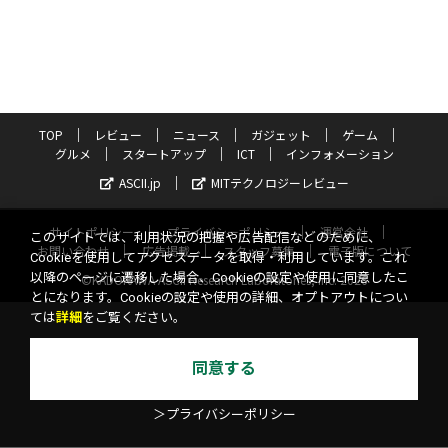
TOP
レビュー
ニュース
ガジェット
ゲーム
グルメ
スタートアップ
ICT
インフォメーション
ASCII.jp
MITテクノロジーレビュー
サイトポリシー
プライバシーポリシー
運営会社
このサイトでは、利用状況の把握や広告配信などのために、
お問い合わせ
広告掲載
スタッフ募集
電子版について
Cookieを使用してアクセスデータを取得・利用しています。これ
以降のページに遷移した場合、Cookieの設定や使用に同意したこ
©KADOKAWA ASCII Research Laboratories, Inc. 2026
とになります。Cookieの設定や使用の詳細、オプトアウトについ
ては
詳細
をご覧ください。
同意する
＞プライバシーポリシー