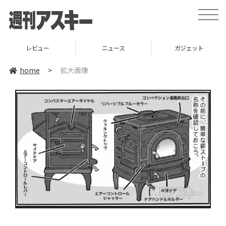
toggle
naviga
レビュー
ニュース
ガジェット
home
>
拡大画像