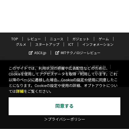
TOP
レビュー
ニュース
ガジェット
ゲーム
グルメ
スタートアップ
ICT
インフォメーション
ASCII.jp
MITテクノロジーレビュー
サイトポリシー
プライバシーポリシー
運営会社
このサイトでは、利用状況の把握や広告配信などのために、
お問い合わせ
広告掲載
スタッフ募集
電子版について
Cookieを使用してアクセスデータを取得・利用しています。これ
以降のページに遷移した場合、Cookieの設定や使用に同意したこ
©KADOKAWA ASCII Research Laboratories, Inc. 2026
とになります。Cookieの設定や使用の詳細、オプトアウトについ
ては
詳細
をご覧ください。
同意する
＞プライバシーポリシー