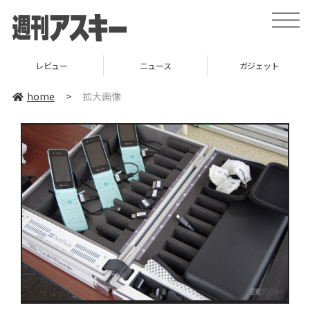
toggle
naviga
レビュー
ニュース
ガジェット
home
>
拡大画像