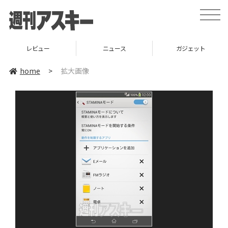
toggle
naviga
レビュー
ニュース
ガジェット
home
>
拡大画像