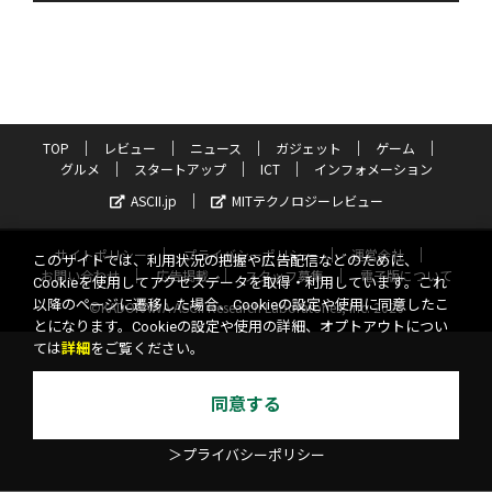
TOP
レビュー
ニュース
ガジェット
ゲーム
グルメ
スタートアップ
ICT
インフォメーション
ASCII.jp
MITテクノロジーレビュー
サイトポリシー
プライバシーポリシー
運営会社
このサイトでは、利用状況の把握や広告配信などのために、
お問い合わせ
広告掲載
スタッフ募集
電子版について
Cookieを使用してアクセスデータを取得・利用しています。これ
以降のページに遷移した場合、Cookieの設定や使用に同意したこ
©KADOKAWA ASCII Research Laboratories, Inc. 2026
とになります。Cookieの設定や使用の詳細、オプトアウトについ
ては
詳細
をご覧ください。
同意する
＞プライバシーポリシー