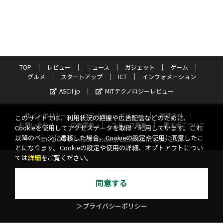
TOP
レビュー
ニュース
ガジェット
ゲーム
グルメ
スタートアップ
ICT
インフォメーション
ASCII.jp
MITテクノロジーレビュー
サイトポリシー
プライバシーポリシー
運営会社
このサイトでは、利用状況の把握や広告配信などのために、
お問い合わせ
広告掲載
スタッフ募集
電子版について
Cookieを使用してアクセスデータを取得・利用しています。これ
以降のページに遷移した場合、Cookieの設定や使用に同意したこ
©KADOKAWA ASCII Research Laboratories, Inc. 2026
とになります。Cookieの設定や使用の詳細、オプトアウトについ
ては
詳細
をご覧ください。
同意する
＞プライバシーポリシー