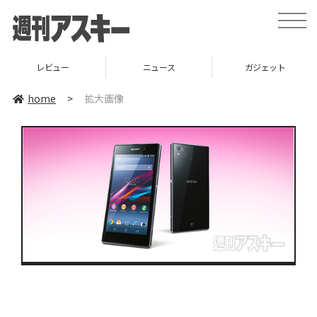
toggle
naviga
レビュー
ニュース
ガジェット
home
>
拡大画像