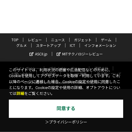
TOP
レビュー
ニュース
ガジェット
ゲーム
グルメ
スタートアップ
ICT
インフォメーション
ASCII.jp
MITテクノロジーレビュー
サイトポリシー
プライバシーポリシー
運営会社
このサイトでは、利用状況の把握や広告配信などのために、
お問い合わせ
広告掲載
スタッフ募集
電子版について
Cookieを使用してアクセスデータを取得・利用しています。これ
以降のページに遷移した場合、Cookieの設定や使用に同意したこ
©KADOKAWA ASCII Research Laboratories, Inc. 2026
とになります。Cookieの設定や使用の詳細、オプトアウトについ
ては
詳細
をご覧ください。
同意する
＞プライバシーポリシー