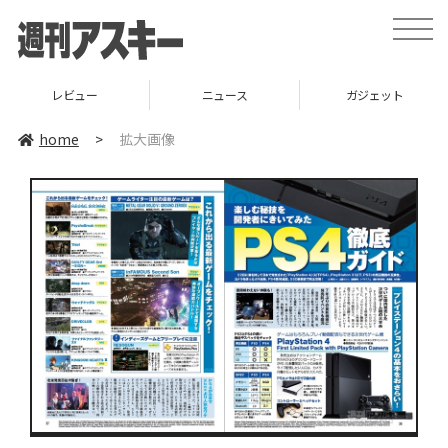
toggle
naviga
レビュー
ニュース
ガジェット
home
>
拡大画像