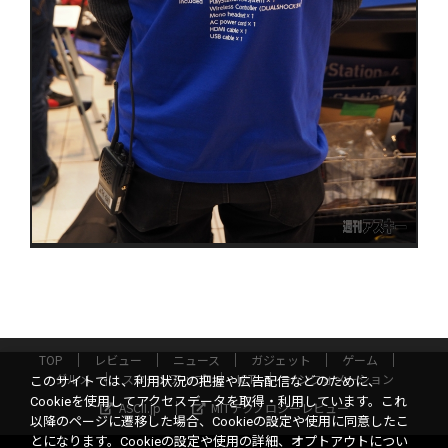
TOP
レビュー
ニュース
ガジェット
ゲーム
グルメ
スタートアップ
ICT
インフォメーション
このサイトでは、利用状況の把握や広告配信などのために、
Cookieを使用してアクセスデータを取得・利用しています。これ
ASCII.jp
MITテクノロジーレビュー
以降のページに遷移した場合、Cookieの設定や使用に同意したこ
とになります。Cookieの設定や使用の詳細、オプトアウトについ