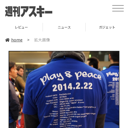
toggle
naviga
レビュー
ニュース
ガジェット
home
>
拡大画像