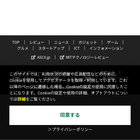
TOP
レビュー
ニュース
ガジェット
ゲーム
グルメ
スタートアップ
ICT
インフォメーション
ASCII.jp
MITテクノロジーレビュー
サイトポリシー
プライバシーポリシー
運営会社
このサイトでは、利用状況の把握や広告配信などのために、
お問い合わせ
広告掲載
スタッフ募集
電子版について
Cookieを使用してアクセスデータを取得・利用しています。これ
以降のページに遷移した場合、Cookieの設定や使用に同意したこ
©KADOKAWA ASCII Research Laboratories, Inc. 2026
とになります。Cookieの設定や使用の詳細、オプトアウトについ
ては
詳細
をご覧ください。
同意する
＞プライバシーポリシー