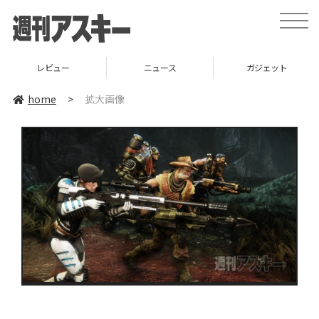
toggle
naviga
レビュー
ニュース
ガジェット
home
>
拡大画像