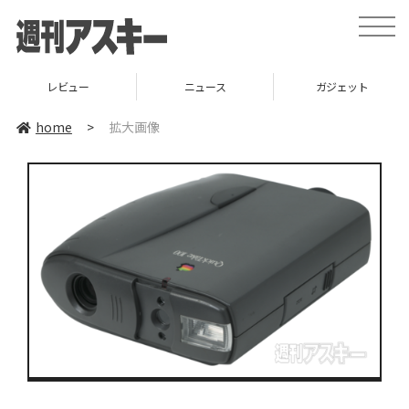
toggle
naviga
レビュー
ニュース
ガジェット
home
>
拡大画像