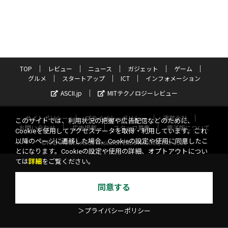
TOP
レビュー
ニュース
ガジェット
ゲーム
グルメ
スタートアップ
ICT
インフォメーション
ASCII.jp
MITテクノロジーレビュー
サイトポリシー
プライバシーポリシー
運営会社
このサイトでは、利用状況の把握や広告配信などのために、
お問い合わせ
広告掲載
スタッフ募集
電子版について
Cookieを使用してアクセスデータを取得・利用しています。これ
以降のページに遷移した場合、Cookieの設定や使用に同意したこ
©KADOKAWA ASCII Research Laboratories, Inc. 2026
とになります。Cookieの設定や使用の詳細、オプトアウトについ
ては
詳細
をご覧ください。
同意する
＞プライバシーポリシー