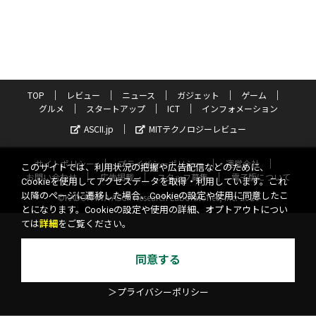
TOP
レビュー
ニュース
ガジェット
ゲーム
グルメ
スタートアップ
ICT
インフォメーション
ASCII.jp
MITテクノロジーレビュー
サイトポリシー
プライバシーポリシー
運営会社
このサイトでは、利用状況の把握や広告配信などのために、
お問い合わせ
広告掲載
スタッフ募集
電子版について
Cookieを使用してアクセスデータを取得・利用しています。これ
以降のページに遷移した場合、Cookieの設定や使用に同意したこ
©KADOKAWA ASCII Research Laboratories, Inc. 2026
とになります。Cookieの設定や使用の詳細、オプトアウトについ
ては
詳細
をご覧ください。
同意する
＞プライバシーポリシー