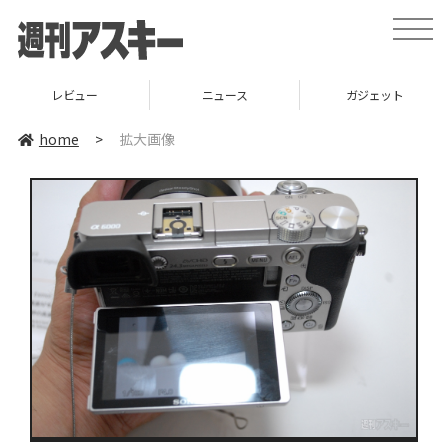
toggle
naviga
レビュー
ニュース
ガジェット
home
>
拡大画像